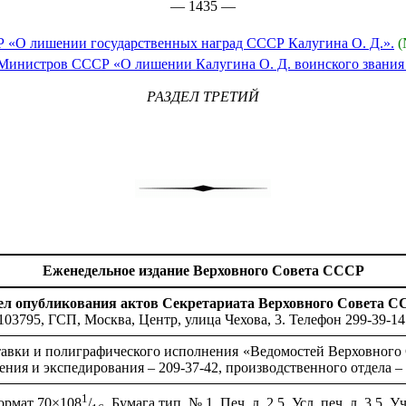
— 1435 —
Р «О лишении государственных наград СССР Калугина О. Д.».
(
Министров СССР «О лишении Калугина О. Д. воинского звания г
РАЗДЕЛ ТРЕТИЙ
Еженедельное издание Верховного Совета СССР
ел опубликования актов Секретариата Верховного Совета С
103795, ГСП, Москва, Центр, улица Чехова, 3. Телефон 299-39-14
тавки и полиграфического исполнения «Ведомостей Верховного 
ения и экспедирования – 209-37-42, производственного отдела – 
1
Формат 70×108
/
. Бумага тип. № 1. Печ. л. 2,5. Усл. печ. л. 3,5. Уч.