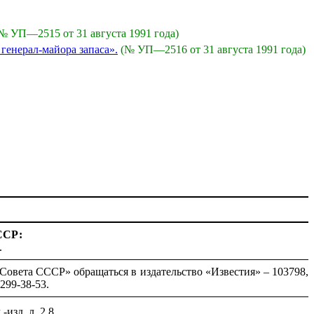
№ УП—2515 от 31 августа 1991 года)
енерал-майора запаса».
(№ УП—2516 от 31 августа 1991 года)
ССР:
.
Совета СССР» обращаться в издательство «Известия» – 103798,
299-38-53.
-изд. л. 2,8.