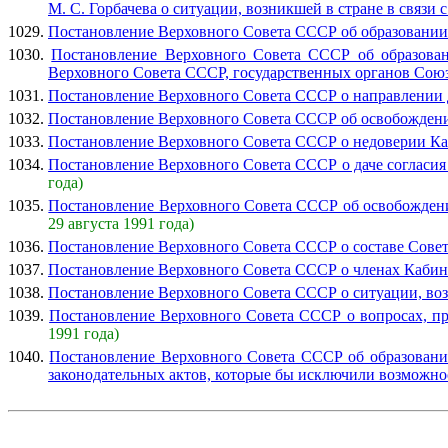
М. С. Горбачева о ситуации, возникшей в стране в связи
1029.
Постановление Верховного Совета СССР об образовании 
1030.
Постановление Верховного Совета СССР об образован
Верховного Совета СССР, государственных органов Союз
1031.
Постановление Верховного Совета СССР о направлении 
1032.
Постановление Верховного Совета СССР об освобождени
1033.
Постановление Верховного Совета СССР о недоверии К
1034.
Постановление Верховного Совета СССР о даче согласия 
года)
1035.
Постановление Верховного Совета СССР об освобождении
29 августа 1991 года)
1036.
Постановление Верховного Совета СССР о составе Совет
1037.
Постановление Верховного Совета СССР о членах Каби
1038.
Постановление Верховного Совета СССР о ситуации, воз
1039.
Постановление Верховного Совета СССР о вопросах, пр
1991 года)
1040.
Постановление Верховного Совета СССР об образовани
законодательных актов, которые бы исключили возможно