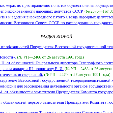
ых мерах по преотвращению попыток осуществления государств
неприкосновенности народных депутатов СССР.
(№ 2376—I от 30
тия и ведения внеочередного пятого Съезда народных депутато
иссии Верховного Совета СССР по расследованию государстве
РАЗДЕЛ ВТОРОЙ
 от обязанностей Председателя Всесоюзной государственной те
Новости».
(№ УП—2466 от 26 августа 1991 года)
. от обязанностей Генерального директора Телеграфного агент
маршала авиации Шапошникову Е. И.
(№ УП—2468 от 26 августа 
тических исследований.
(№ РП—2470 от 27 августа 1991 года)
дседателем Всесоюзной государственной телерадиовещательной 
омиссии для расследования деятельности органов государственн
 от обязанностей заместителя Председателя Комитета государ
 обязанностей первого заместителя Председателя Комитета го
неральным директором Телеграфного агентства Советского Союза