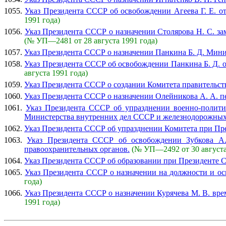
1055.
Указ Президента СССР об освобождении Агеева Г. Е. от
1991 года)
1056.
Указ Президента СССР о назначении Столярова Н. С. за
(№ УП—2481 от 28 августа 1991 года)
1057.
Указ Президента СССР о назначении Панкина Б. Д. Мин
1058.
Указ Президента СССР об освобождении Панкина Б. Д. 
августа 1991 года)
1059.
Указ Президента СССР о создании Комитета правительст
1060.
Указ Президента СССР о назначении Олейникова А. А. п
1061.
Указ Президента СССР об упразднении военно-полити
Министерства внутренних дел СССР и железнодорожных
1062.
Указ Президента СССР об упразднении Комитета при Пр
1063.
Указ Президента СССР об освобождении Зубкова А.
правоохранительных органов.
(№ УП—2492 от 30 августа
1064.
Указ Президента СССР об образовании при Президенте 
1065.
Указ Президента СССР о назначении на должности и о
года)
1066.
Указ Президента СССР о назначении Курячева М. В. в
1991 года)