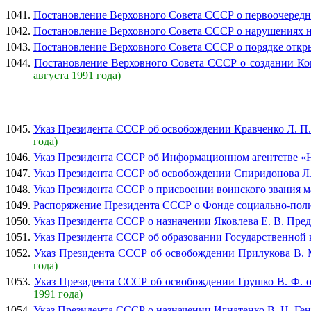
1041.
Постановление Верховного Совета СССР о первоочередн
1042.
Постановление Верховного Совета СССР о нарушениях 
1043.
Постановление Верховного Совета СССР о порядке откры
1044.
Постановление Верховного Совета СССР о создании Ком
августа 1991 года)
1045.
Указ Президента СССР об освобождении Кравченко Л. П.
года)
1046.
Указ Президента СССР об Информационном агентстве «
1047.
Указ Президента СССР об освобождении Спиридонова Л. Н
1048.
Указ Президента СССР о присвоении воинского звания 
1049.
Распоряжение Президента СССР о Фонде социально-поли
1050.
Указ Президента СССР о назначении Яковлева Е. В. Пре
1051.
Указ Президента СССР об образовании Государственной к
1052.
Указ Президента СССР об освобождении Прилукова В. М.
года)
1053.
Указ Президента СССР об освобождении Грушко В. Ф. от
1991 года)
1054.
Указ Президента СССР о назначении Игнатенко В. Н. Ге