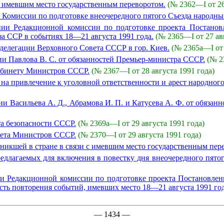
 с имевшим место государственным переворотом.
(№ 2362—I от 26
Комиссии по подготовке внеочередного пятого Съезда народны
ии Редакционной комиссии по подготовке проекта Постанов
а ССР в событиях 18—21 августа 1991 года.
(№ 2365—I от 27 ав
делегации Верховного Совета СССР в гор. Киев.
(№ 2365а—I от 
и Павлова В. С. от обязанностей Премьер-министра СССР.
(№ 2
абинету Министров СССР.
(№ 2367—I от 28 августа 1991 года)
на привлечение к уголовной ответственности и арест народног
 Васильева А. Д., Абрамова И. П. и Катусева А. Ф. от обязан
а безопасности СССР.
(№ 2369а—I от 29 августа 1991 года)
нета Министров СССР.
(№ 2370—I от 29 августа 1991 года)
никшей в стране в связи с имевшим место государственным пер
едлагаемых для включения в повестку дня внеочередного пято
и Редакционной комиссии по подготовке проекта Постановлен
сть повторения событий, имевших место 18—21 августа 1991 год
— 1434 —