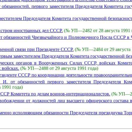
 обязанностей. первого заместителя Председателя Комитета го
местителем Председателя Комитета государственной безопасно
истром иностранных дел СССР.
(№ УП—2482 от 28 августа 1991 
от обязанностей Чрезвычайного и Полномочного Посла СССР в 
венной связи при Президенте СССР.
(№ УП—2484 от 29 августа 
ервым заместителем Председателя Комитета государственной бе
ческих органов в Вооруженных Силах СССР, войсках Комитет
 войсках.
(№ УП—2488 от 29 августа 1991 года)
езиденте СССР по координации деятельности правоохранительн
 И. от обязанностей первого заместителя Председателя Ко
 1991 года)
СССР Комитета по делам воинов-интернационалистов.
(№ УП—249
свобождении от должностей лиц высшего офицерского состава
ременно исполняющим обязанности Председателя президиума Т